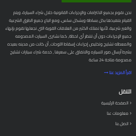
نحن نقوم بجميع الالتزامات والإجراءات القانونية خلال شراء السيارة، ويتم
القيام بتنفيذها بكل بساطة وبشكل سلس، ومع اتباع جميع الطرق الشرعية
والغير شرعية، لأنها تمتلك الكثير من العلاقات القوية التي تجعلها تقوم بإنهاء
جميع الإجراءات دون أن تنتظر أي لحظة, كما نشترى السيارت المصدومه
والمعطله تشليح وتخليص إجراءات إسقاط اللوحات, أن كانت من مدينه بعيده
بشرط أرسال صور للسياره والاتفاق على سعرها , خدمة شراء سيارات تشليح
مصدومة متاحة 24 ساعة
اقرأ المزيد عنا
التنقل
الصفحة الرئيسية
معلومات عنا
اتصل بنا