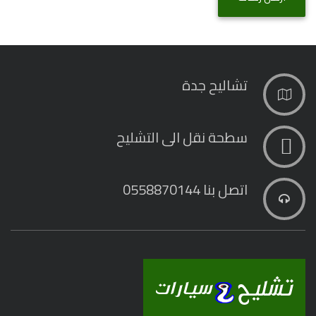
تشاليح جدة
سطحة نقل الى التشليح
اتصل بنا 0558870144